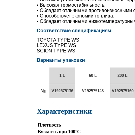
• Высокая термостабильность.
• Обладает отличными противоизносными 
• Способствует экономии топлива.
• Обладает отличными низкотемпературны
Соответствие спецификациям
TOYOTA TYPE WS
LEXUS TYPE WS
SCION TYPE WS
Варианты упаковки
1 L
60 L
200 L
№
V192575136
V192575148
V192575160
Характеристики
Плотность
Вязкость при 100°С