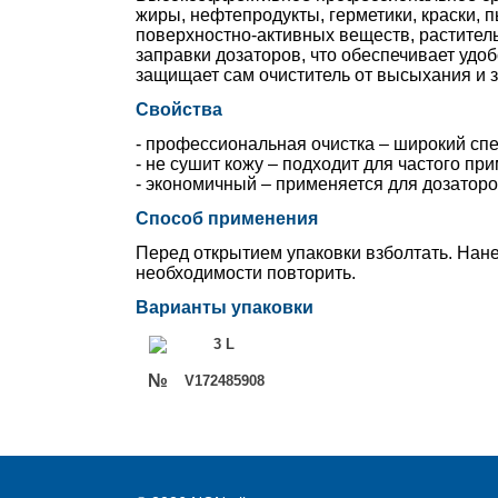
жиры, нефтепродукты, герметики, краски, 
поверхностно-активных веществ, раститель
заправки дозаторов, что обеспечивает удо
защищает сам очиститель от высыхания и з
Свойства
- профессиональная очистка
–
широкий спе
- не сушит кожу
–
подходит для частого пр
- экономичный
–
применяется для дозаторо
Способ применения
Перед открытием упаковки взболтать. Нане
необходимости повторить.
Варианты упаковки
3 L
№
V172485908