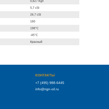
0,827 Kg/l
5,7 cSt
26,7 cSt
160
198°С
-45°С
Красный
КОНТАКТЫ
+7 (495) 988-6445
info@ngn-oil.ru