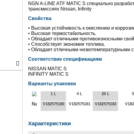
NGN A-LINE ATF MATIC S специально разработ
трансмиссиях Nissan, Infinity
Свойства
• Высокая устойчивость к окислению и коррози
• Высокая термостабильность.
• Обладает отличными противоизносными свой
• Способствует экономии топлива.
• Обладает отличными низкотемпературными с
Соответствие спецификациям
NISSAN MATIC S
INFINITY MATIC S
Варианты упаковки
1 L
4 L
20 L
5
№
V182575180
V182575181
V182575182
V182
Характеристики