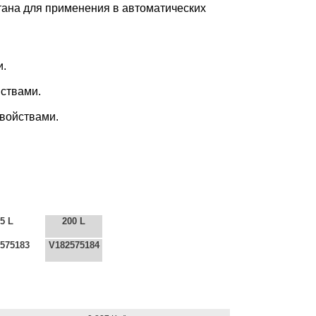
ана для применения в автоматических
и.
ствами.
войствами.
5 L
200 L
575183
V182575184